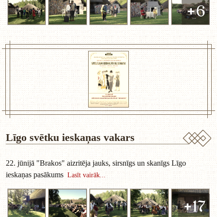
+6
Līgo svētku ieskaņas vakars
22. jūnijā "Brakos" aizritēja jauks, sirsnīgs un skanīgs Līgo
ieskaņas pasākums
Lasīt vairāk...
+17