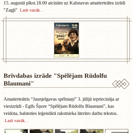
15. augustā plkst.18.00 aicinām uz Kalsnavas amatierteātra izrādi
"Zagļi"
Lasīt vairāk...
Brīvdabas izrāde "Spēlējam Rūdolfu
Blaumani"
Amatierteātris “Jaunjelgavas spēlmaņi” 3. jūlijā iepriecināja ar
viesizrādi - Egīls Šņore “Spēlējam Rūdolfu Blaumani”, kas
veidota, balstoties leģendārā rakstnieka literāro darbu tekstos.
Lasīt vairāk...