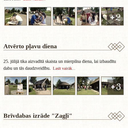
+2
Atvērto pļavu diena
25. jūlijā tika aizvadītā skaista un mierpilna diena, lai izbaudītu
dabu un tās daudzveidību.
Lasīt vairāk...
+3
Brīvdabas izrāde "Zagļi"