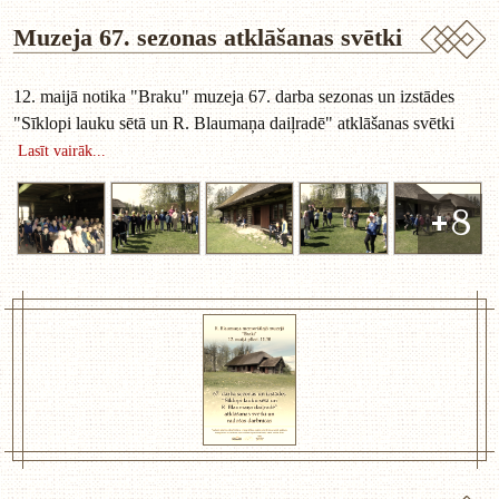
Muzeja 67. sezonas atklāšanas svētki
12. maijā notika "Braku" muzeja 67. darba sezonas un izstādes
"Sīklopi lauku sētā un R. Blaumaņa daiļradē" atklāšanas svētki
Lasīt vairāk...
+8