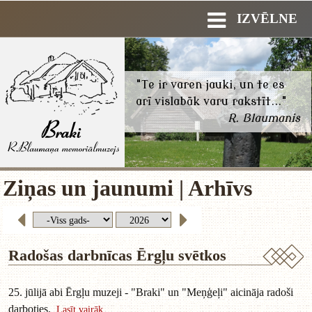
IZVĒLNE
"Te ir varen jauki, un te es
arī vislabāk varu rakstīt..."
R. Blaumanis
Ziņas un jaunumi | Arhīvs
Radošas darbnīcas Ērgļu svētkos
25. jūlijā abi Ērgļu muzeji - "Braki" un "Meņģeļi" aicināja radoši
darboties.
Lasīt vairāk...