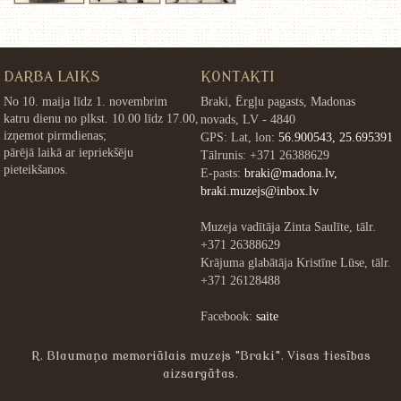
DARBA LAIKS
KONTAKTI
No 10. maija līdz 1. novembrim
Braki, Ērgļu pagasts, Madonas
katru dienu no plkst. 10.00 līdz 17.00,
novads, LV - 4840
izņemot pirmdienas;
GPS: Lat, lon:
56.900543, 25.695391
pārējā laikā ar iepriekšēju
Tālrunis: +371 26388629
pieteikšanos.
E-pasts:
braki@madona.lv,
braki.muzejs@inbox.lv
Muzeja vadītāja Zinta Saulīte, tālr.
+371 26388629
Krājuma glabātāja Kristīne Lūse, tālr.
+371 26128488
Facebook:
saite
R. Blaumaņa memoriālais muzejs "Braki". Visas tiesības
aizsargātas.
»