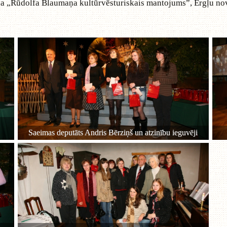
ba „Rūdolfa Blaumaņa kultūrvēsturiskais mantojums”, Ērgļu n