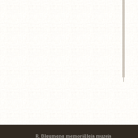
R. Blaumaņa memoriālais muzejs