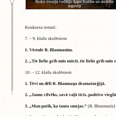
Konkursa temati:
7. – 9. klašu skolēniem
1. Vēstule R. Blaumanim.
2. „Tie lielie grib mūs mācīt, tie lielie grib mūs 
10. – 12. klašu skolēniem
1. Tēvi un dēli R. Blaumaņa dramaturģijā.
2. „Jauns cilvēks, savā vaļā ticis, padzīvo viegl
3. „Man patīk, ka tauta smejas.”
(R. Blaumanis)