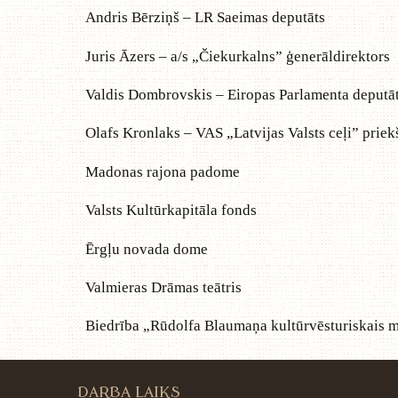
Andris Bērziņš – LR Saeimas deputāts
Juris Āzers – a/s „Čiekurkalns” ģenerāldirektors
Valdis Dombrovskis – Eiropas Parlamenta deputā
Olafs Kronlaks – VAS „Latvijas Valsts ceļi” priek
Madonas rajona padome
Valsts Kultūrkapitāla fonds
Ērgļu novada dome
Valmieras Drāmas teātris
Biedrība „Rūdolfa Blaumaņa kultūrvēsturiskais 
DARBA LAIKS