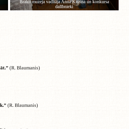
rāt.”
(R. Blaumanis)
āk.”
(R. Blaumanis)