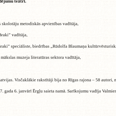
dējumu teātrī.
 skolotāju metodiskās apvienības vadītāja,
aki” vadītāja,
aki” speciāliste, biedrības „Rūdolfa Blaumaņa kultūrvēsturisk
ākslas muzeja literatūras sektora vadītāja,
as. Visčaklākie rakstītāji bija no Rīgas rajona – 58 autori, 
 6. janvārī Ērgļu saieta namā. Sarīkojumu vadīja Valmieras