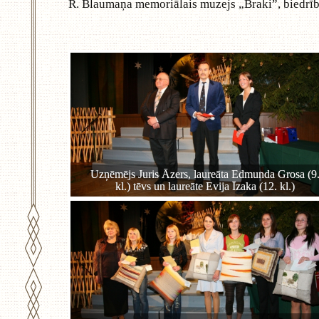
R. Blaumaņa memoriālais muzejs „Braki”, biedrī