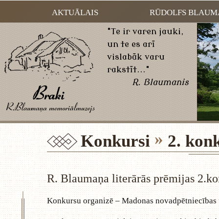
AKTUĀLAIS
RŪDOLFS BLAUM
"Te ir varen jauki,
un te es arī
vislabāk varu
rakstīt..."
R. Blaumanis
Konkursi
2. kon
R. Blaumaņa literārās prēmijas 2.ko
Konkursu organizē – Madonas novadpētniecības 