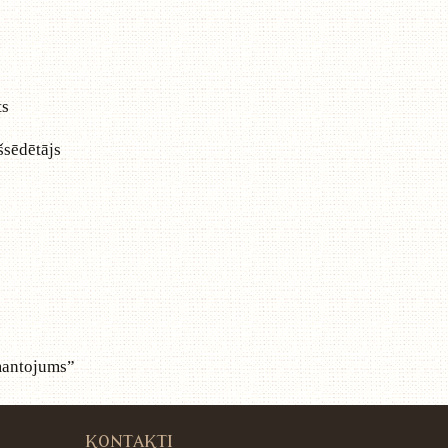
ts
šsēdētājs
mantojums”
KONTAKTI