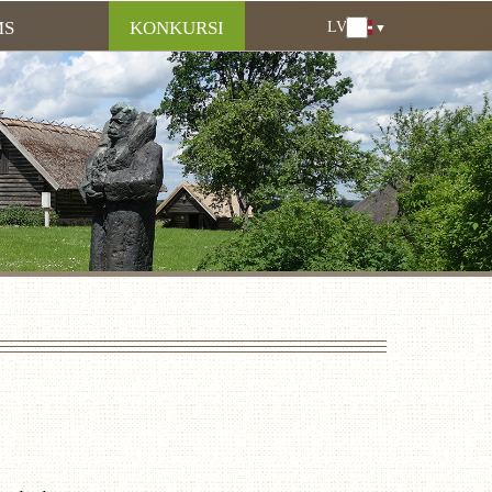
MS
KONKURSI
LV
LV
EN
DE
RU
LT
EE
FI