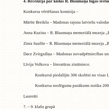
4. Recenzija par kādas R. Blaumaņa lugas iestu
Konkursa vērtēšanas komisija –
Mārīte Breikša – Madonas rajona latviešu valodas
Anna Kuzina – R. Blaumaņa memoriālā muzeja „Br
Zinta Saulīte – R. Blaumaņa memoriālā muzeja „Br
Dace Zvirgzdiņa – Madonas novadpētniecības un m
Līvija Volkova – literatūras zinātniece.
Konkursā piedalījās 306 skolēni no visas Latvij
Konkursa noslēguma pasākums notika 2007. gada
Laureāti
7. – 9. klašu grupā