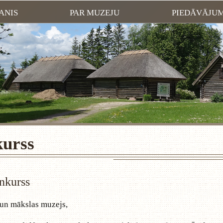
ANIS
PAR MUZEJU
PIEDĀVĀJU
kurss
nkurss
un mākslas muzejs,