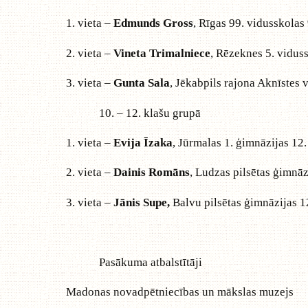
1. vieta –
Edmunds Gross
, Rīgas 99. vidusskolas 
2. vieta –
Vineta Trimalniece
, Rēzeknes 5. viduss
3. vieta –
Gunta Sala
, Jēkabpils rajona Aknīstes 
10. – 12. klašu grupā
1. vieta –
Evija Īzaka
, Jūrmalas 1. ģimnāzijas 12.
2. vieta –
Dainis Romāns
, Ludzas pilsētas ģimnāz
3. vieta –
Jānis Supe,
Balvu pilsētas ģimnāzijas 1
Pasākuma atbalstītāji
Madonas novadpētniecības un mākslas muzejs