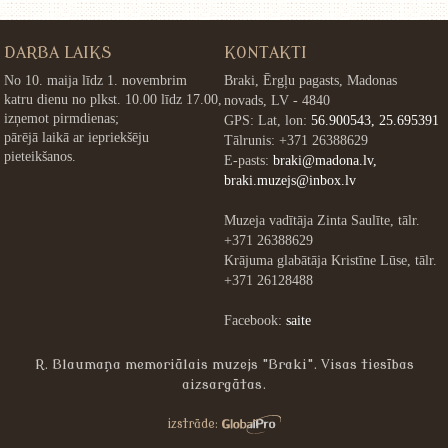
DARBA LAIKS
KONTAKTI
No 10. maija līdz 1. novembrim
Braki, Ērgļu pagasts, Madonas
katru dienu no plkst. 10.00 līdz 17.00,
novads, LV - 4840
izņemot pirmdienas;
GPS: Lat, lon:
56.900543, 25.695391
pārējā laikā ar iepriekšēju
Tālrunis: +371 26388629
pieteikšanos.
E-pasts:
braki@madona.lv,
braki.muzejs@inbox.lv
Muzeja vadītāja Zinta Saulīte, tālr.
+371 26388629
Krājuma glabātāja Kristīne Lūse, tālr.
+371 26128488
Facebook:
saite
R. Blaumaņa memoriālais muzejs "Braki". Visas tiesības
aizsargātas.
»
izstrāde: