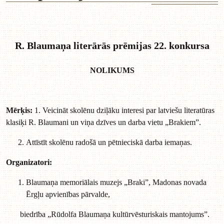
R. Blaumaņa literārās prēmijas 22. konkursa
NOLIKUMS
Mērķis:
1. Veicināt skolēnu dziļāku interesi par latviešu literatūras
klasiķi R. Blaumani un viņa dzīves un darba vietu „Brakiem”.
Attīstīt skolēnu radošā un pētnieciskā darba iemaņas.
Organizatori:
Blaumaņa memoriālais muzejs „Braki”, Madonas novada
Ērgļu apvienības pārvalde,
biedrība „Rūdolfa Blaumaņa kultūrvēsturiskais mantojums”.