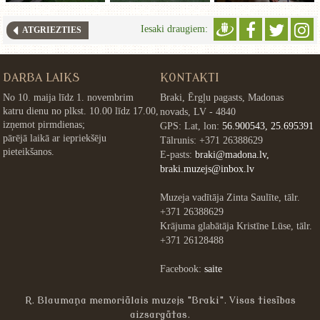
Iesaki draugiem:
ATGRIEZTIES
DARBA LAIKS
KONTAKTI
No 10. maija līdz 1. novembrim
Braki, Ērgļu pagasts, Madonas
katru dienu no plkst. 10.00 līdz 17.00,
novads, LV - 4840
izņemot pirmdienas;
GPS: Lat, lon:
56.900543, 25.695391
pārējā laikā ar iepriekšēju
Tālrunis: +371 26388629
pieteikšanos.
E-pasts:
braki@madona.lv,
braki.muzejs@inbox.lv
Muzeja vadītāja Zinta Saulīte, tālr.
+371 26388629
Krājuma glabātāja Kristīne Lūse, tālr.
+371 26128488
Facebook:
saite
R. Blaumaņa memoriālais muzejs "Braki". Visas tiesības
aizsargātas.