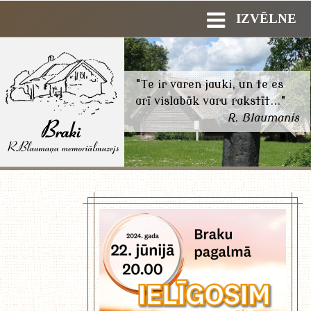
IZVĒLNE
"Te ir varen jauki, un te es
arī vislabāk varu rakstīt..."
R. Blaumanis