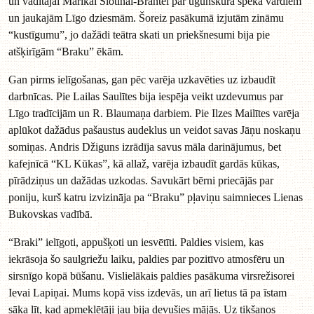
un vadītājai Marikai Slotinai-Brantei par ugunskura spēka vārdiem
un jaukajām Līgo dziesmām. Šoreiz pasākumā izjutām zināmu
“kustīgumu”, jo dažādi teātra skati un priekšnesumi bija pie
atšķirīgām “Braku” ēkām.
Gan pirms ielīgošanas, gan pēc varēja uzkavēties uz izbaudīt
darbnīcas. Pie Lailas Saulītes bija iespēja veikt uzdevumus par
Līgo tradīcijām un R. Blaumaņa darbiem. Pie Ilzes Mailītes varēja
aplūkot dažādus pašaustus audeklus un veidot savas Jāņu noskaņu
somiņas. Andris Džiguns izrādīja savus māla darinājumus, bet
kafejnīcā “KL Kūkas”, kā allaž, varēja izbaudīt gardās kūkas,
pīrādziņus un dažādas uzkodas. Savukārt bērni priecājās par
poniju, kurš katru izvizināja pa “Braku” pļaviņu saimnieces Lienas
Bukovskas vadībā.
“Braki” ielīgoti, appušķoti un iesvētīti. Paldies visiem, kas
iekrāsoja šo saulgriežu laiku, paldies par pozitīvo atmosfēru un
sirsnīgo kopā būšanu. Vislielākais paldies pasākuma virsrežisorei
Ievai Lapiņai. Mums kopā viss izdevās, un arī lietus tā pa īstam
sāka līt, kad apmeklētāji jau bija devušies mājās. Uz tikšanos