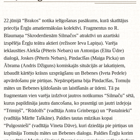
22.jūnijā “Brakos” notika ielīgošanas pasākums, kurā skatītājus
priecēja Ērgļu amatiermākslas kolektīvi. Fragmentus no R.
Blaumaņa “Skroderdienām Silmačos” atraktīvi un azartiski
izspēlēja Ērgļu teātra aktieri (režisore Ieva Lapiņa). Varēja
ieklausīties Alekša (Pēteris Nebars) un Antonijas (Elita Ūdre)
dialogā, Joskes (Pēteris Nebars), Pindacīšas (Maiga Picka) un
Ābrama (Andris Džiguns) komiskajās situācijās ar lakatiņiem,
izbaudīt kārtējo krāsns uzsprāgšanu un Bebenes (Iveta Pedele)
apvārdošanu pie pirtiņas. Nepārspējama bija Pindacīšas, Tomuļu
mātes un Bebenes ķildošanās un laistīšanās ar ūdeni. Tā pa
fragmentam vien varēja izdzīvot jautros notikumus “Silmaču” sētā,
kurus papildināja jautra dancošana, ko prasmīgi un jautri izdejoja
“Trimiņš”, “Rūdolfs” (vadītāja Antra Grinberga) un “Pastalnieki”
(vadītāja Mārīte Taškāne). Paldies tautas mūzikas kopai
“Pulgosnieši” (vadītāja Vineta Dāve), kuri dziedāja pie pirtiņas un
kuplināja Tomuļu mātes un Bebenes dialogu. Paldies Ērgļu korim