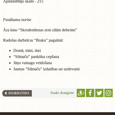
Apmeklētāju skaits - 215
Pasākuma norise
Āra kino “Skroderdienas zem zilām debesīm”
Radošas darbnīcas “Braku” pagalmā:
Domā, mini, dari
“Silmaču” pankūku cepšana
Jāņu vainagu veidošana
Jautras “Silmaču” izdarības un uzdevumi
Iesaki draugiem:
ATGRIEZTIES