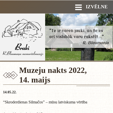
IZVĒLNE
"Te ir varen jauki, un te es
arī vislabāk varu rakstīt..."
R. Blaumanis
Muzeju nakts 2022,
14. maijs
14.05.22.
“Skroderdienas Silmačos” – mūsu latviskuma vērtība