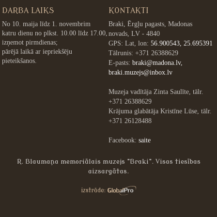
DARBA LAIKS
KONTAKTI
No 10. maija līdz 1. novembrim
Braki, Ērgļu pagasts, Madonas
katru dienu no plkst. 10.00 līdz 17.00,
novads, LV - 4840
izņemot pirmdienas;
GPS: Lat, lon:
56.900543, 25.695391
pārējā laikā ar iepriekšēju
Tālrunis: +371 26388629
pieteikšanos.
E-pasts:
braki@madona.lv,
braki.muzejs@inbox.lv
Muzeja vadītāja Zinta Saulīte, tālr.
+371 26388629
Krājuma glabātāja Kristīne Lūse, tālr.
+371 26128488
Facebook:
saite
R. Blaumaņa memoriālais muzejs "Braki". Visas tiesības
aizsargātas.
»
izstrāde: