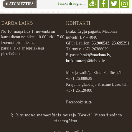
Iesaki draugiem:
ATGRIEZTIES
DARBA LAIKS
KONTAKTI
No 10. maija līdz 1. novembrim
Braki, Ērgļu pagasts, Madonas
katru dienu no plkst. 10.00 līdz 17.00,
novads, LV - 4840
izņemot pirmdienas;
GPS: Lat, lon:
56.900543, 25.695391
pārējā laikā ar iepriekšēju
Tālrunis: +371 26388629
pieteikšanos.
E-pasts:
braki@madona.lv,
braki.muzejs@inbox.lv
Muzeja vadītāja Zinta Saulīte, tālr.
+371 26388629
Krājuma glabātāja Kristīne Lūse, tālr.
+371 26128488
Facebook:
saite
R. Blaumaņa memoriālais muzejs "Braki". Visas tiesības
aizsargātas.
»