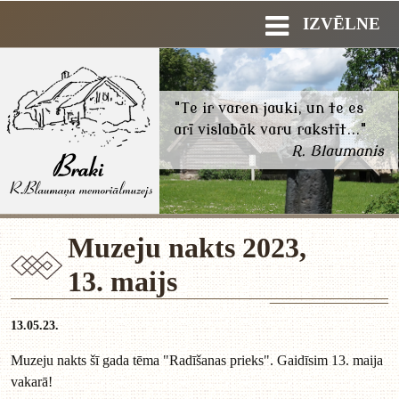
IZVĒLNE
"Te ir varen jauki, un te es
arī vislabāk varu rakstīt..."
R. Blaumanis
Muzeju nakts 2023,
13. maijs
13.05.23.
Muzeju nakts šī gada tēma "Radīšanas prieks". Gaidīsim 13. maija
vakarā!