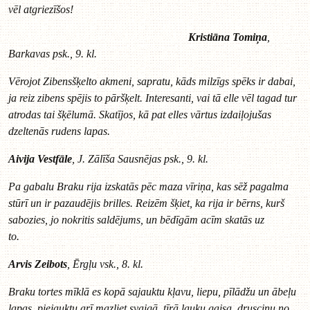
vēl atgriezīšos!
Kristiāna Tomiņa
,
Barkavas psk., 9. kl.
Vērojot Zibensšķelto akmeni, sapratu, kāds milzīgs spēks ir dabai,
ja reiz zibens spējis to pāršķelt. Interesanti, vai tā elle vēl tagad tur
atrodas tai šķēlumā. Skatījos, kā pat elles vārtus izdaiļojušas
dzeltenās rudens lapas.
Aivija Vestfāle
, J. Zālīša Sausnējas psk., 9. kl.
Pa gabalu Braku rija izskatās pēc maza vīriņa, kas sēž pagalma
stūrī un ir pazaudējis brilles. Reizēm šķiet, ka rija ir bērns, kurš
sabozies, jo nokritis saldējums, un bēdīgām acīm skatās uz
to.
Arvis Zeibots
, Ērgļu vsk., 8. kl.
Braku tortes mīklā es kopā sajauktu kļavu, liepu, pīlādžu un ābeļu
lapas, piejauktu arī mazliet svaigā, tīrā lauku gaisa, drusciņu no