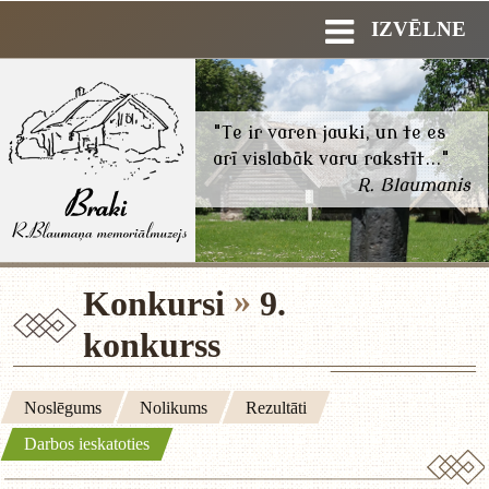
IZVĒLNE
"Te ir varen jauki, un te es
arī vislabāk varu rakstīt..."
R. Blaumanis
Konkursi
9.
konkurss
Noslēgums
Nolikums
Rezultāti
Darbos ieskatoties