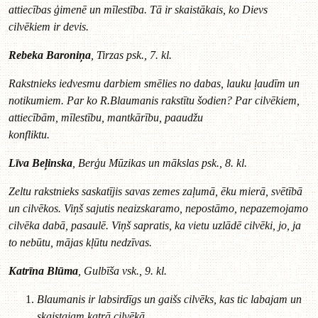
attiecības ģimenē un mīlestība. Tā ir skaistākais, ko Dievs
cilvēkiem ir devis.
Rebeka Baroniņa
, Tirzas psk., 7. kl.
Rakstnieks iedvesmu darbiem smēlies no dabas, lauku ļaudīm un
notikumiem. Par ko R.Blaumanis rakstītu šodien? Par cilvēkiem,
attiecībām, mīlestību, mantkārību, paaudžu
konfliktu.
Līva Beļinska
, Berģu Mūzikas un mākslas psk., 8. kl.
Zeltu rakstnieks saskatījis savas zemes zaļumā, ēku mierā, svētībā
un cilvēkos. Viņš sajutis neaizskaramo, nepostāmo, nepazemojamo
cilvēka dabā, pasaulē. Viņš sapratis, ka vietu uzlādē cilvēki, jo, ja
to nebūtu, mājas kļūtu nedzīvas.
Katrīna Blūma
, Gulbīša vsk., 9. kl.
Blaumanis ir labsirdīgs un gaišs cilvēks, kas tic labajam un
skaistajam katrā cilvēkā.