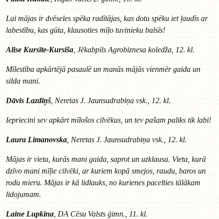
Lai mājas ir dvēseles spēka radītājas, kas dotu spēku iet ļaudīs ar
labestību, kas gūta, klausoties mīļo tuvinieku balsīs!
Alise Kursīte-Kursiša
, Jēkabpils Agrobiznesa koledža, 12. kl.
Mīlestība apkārtējā pasaulē un manās mājās vienmēr gaida un
silda mani.
Dāvis Lazdiņš
, Neretas J. Jaunsudrabiņa vsk., 12. kl.
Iepriecini sev apkārt mīlošos cilvēkus, un tev pašam paliks tik labi!
Laura Limanovska
, Neretas J. Jaunsudrabiņa vsk., 12. kl.
Mājas ir vieta, kurās mani gaida, saprot un uzklausa. Vieta, kurā
dzīvo mani mīļie cilvēki, ar kuriem kopā smejos, raudu, baros un
rodu mieru. Mājas ir kā lidlauks, no kurienes pacelties tālākam
lidojumam.
Laine Lupkina
, DA Cēsu Valsts ģimn., 11. kl.