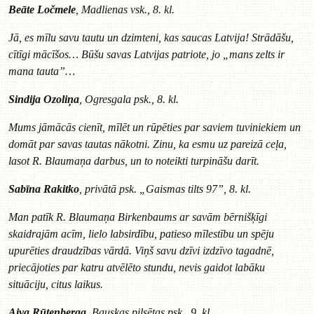
Beāte Ločmele
, Madlienas vsk., 8. kl.
Jā, es mīlu savu tautu un dzimteni, kas saucas Latvija! Strādāšu,
cītīgi mācīšos… Būšu savas Latvijas patriote, jo „mans zelts ir
mana tauta”…
Sindija Ozoliņa
, Ogresgala psk., 8. kl.
Mums jāmācās cienīt, mīlēt un rūpēties par saviem tuviniekiem un
domāt par savas tautas nākotni. Zinu, ka esmu uz pareizā ceļa,
lasot R. Blaumaņa darbus, un to noteikti turpināšu darīt.
Sabīna Rakitko
, privātā psk. „Gaismas tilts 97”, 8. kl.
Man patīk R. Blaumaņa Birkenbaums ar savām bērnišķīgi
skaidrajām acīm, lielo labsirdību, patieso mīlestību un spēju
upurēties draudzības vārdā. Viņš savu dzīvi izdzīvo tagadnē,
priecājoties par katru atvēlēto stundu, nevis gaidot labāku
situāciju, citus laikus.
Aiva Rūtenberga
, Bauskas pilsētas psk., 9. kl.