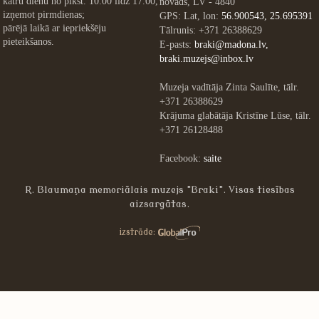
katru dienu no plkst. 10.00 līdz 17.00,
novads, LV - 4840
izņemot pirmdienas;
GPS: Lat, lon:
56.900543, 25.695391
pārējā laikā ar iepriekšēju
Tālrunis: +371 26388629
pieteikšanos.
E-pasts:
braki@madona.lv,
braki.muzejs@inbox.lv
Muzeja vadītāja Zinta Saulīte, tālr.
+371 26388629
Krājuma glabātāja Kristīne Lūse, tālr.
+371 26128488
Facebook:
saite
R. Blaumaņa memoriālais muzejs "Braki". Visas tiesības
aizsargātas.
»
izstrāde: