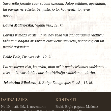
Savu zeltu jāskalo caur savām dzīslām. Jātop zeltītam, apzeltītam,
lai pārējie neredzētu, bet justu, jo to, ko neredz, to nevar
nozagt!
Laura Malinovska
, Viļānu vsk., 11. kl.
Latvija ir maza valsts, un tai nav zelta vai citu dārgumu raktuvju,
taču tā ir bagāta ar saviem cilvēkiem: stipriem, neatlaidīgiem un
neatkārtojamiem
.
Lelde Pole
, Druvas vsk., 12. kl.
Lai sasniegtu visu, ko gribu, man arī ir nepieciešamas zināšanas –
zelts – , ko var dabūt caur daudzkārtēju skalošanu – darbu.
Jekaterina Ribakova
, J. Raiņa Daugavpils 6. vsk., 11. kl.
DARBA LAIKS
KONTAKTI
No 10. maija līdz 1. novembrim
Braki, Ērgļu pagasts, Madonas