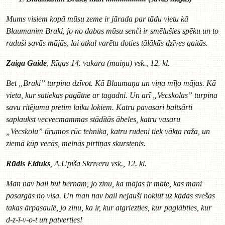
Mums visiem kopā mūsu zeme ir jārada par tādu vietu kā
Blaumanim Braki, jo no dabas mūsu senči ir smēlušies spēku un to
raduši savās mājās, lai atkal varētu doties tālākās dzīves gaitās.
Zaiga Gaide
, Rīgas 14. vakara (maiņu) vsk., 12. kl.
Bet „Braki” turpina dzīvot. Kā Blaumaņa un viņa mīļo mājas. Kā
vieta, kur satiekas pagātne ar tagadni. Un arī „Vecskolas” turpina
savu ritējumu pretim laiku lokiem. Katru pavasari baltsārti
saplaukst vecvecmammas stādītās ābeles, katru vasaru
„Vecskolu” tīrumos rūc tehnika, katru rudeni tiek vākta raža, un
ziemā kūp vecās, melnās pirtiņas skurstenis.
Rūdis Eiduks
, A.Upīša Skrīveru vsk., 12. kl.
Man nav bail būt bērnam, jo zinu, ka mājas ir māte, kas mani
pasargās no visa. Un man nav bail nejauši nokļūt uz kādas svešas
takas ārpasaulē, jo zinu, ka ir, kur atgriezties, kur paglābties, kur
d-z-ī-v-o-t un patverties!