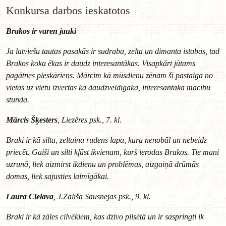
Konkursa darbos ieskatotos
Brakos ir varen jauki
Ja latviešu tautas pasakās ir sudraba, zelta un dimanta istabas, tad
Brakos koka ēkas ir daudz interesantākas. Visapkārt jūtams
pagātnes pieskāriens. Mārcim kā mūsdienu zēnam šī pastaiga no
vietas uz vietu izvērtās kā daudzveidīgākā, interesantākā mācību
stunda.
Mārcis Šķesters
, Liezēres psk., 7. kl.
Braki ir kā silta, zeltaina rudens lapa, kura nenobāl un nebeidz
priecēt. Gaiši un silti kļūst ikvienam, kurš ierodas Brakos. Tie mani
uzrunā, liek aizmirst ikdienu un problēmas, aizgaiņā drūmās
domas, liek sajusties laimīgākai.
Laura Cielava
, J.Zālīša Sausnējas psk., 9. kl.
Braki ir kā zāles cilvēkiem, kas dzīvo pilsētā un ir saspringti ik