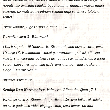
noputējušo grāmatu plauktu bagātībām un daudzus mazos saules
zaķēnus, ko māte Saule pilnām saujām dāļā šai Dieva lolotajai
zemei.
Trīne Žagare
, Rīgas Valsts 2. ģimn., 7. kl.
Es satiku savu R. Blaumani
[Tas ir sapnis – tikšanās ar R. Blaumani, viņa noveļu varoņiem.]
Gribēju [R. Blaumanim] vaicāt par varoņiem, pateikt, cik viņu
raksturs un ciešanas palikušas nemainīgas arī mūsdienās, gribēju
vaicāt, kāpēc tieši man bija uzdevums atbrīvot viņus no skumju
sloga… Es iztrūkos un
atjēdzos savā gultā.
Sendija Ieva Kurzemniece
, Valmieras Pārgaujas ģimn., 7. kl.
Es satiku savu R. Blaumani – pārliecinošu sava laika rakstnieku
un sava gadsimta vides atspoguļotāju, kura tēmas ļoti labi