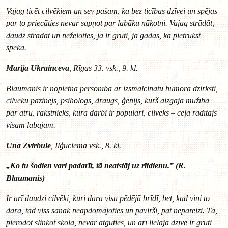
Vajag ticēt cilvēkiem un sev pašam, ka bez ticības dzīvei un spējas
par to priecāties nevar sapņot par labāku nākotni. Vajag strādāt,
daudz strādāt un nežēloties, ja ir grūti, ja gadās, ka pietrūkst
spēka.
Marija Ukrainceva
, Rīgas 33. vsk., 9. kl.
Blaumanis ir nopietna personība ar izsmalcinātu humora dzirksti,
cilvēku pazinējs, psihologs, draugs, ģēnijs, kurš aizgāja mūžībā
par ātru, rakstnieks, kura darbi ir populāri, cilvēks – ceļa rādītājs
visam labajam.
Una Zvirbule
, Ilģuciema vsk., 8. kl.
„Ko tu šodien vari padarīt, tā neatstāj uz rītdienu.” (R.
Blaumanis)
Ir arī daudzi cilvēki, kuri dara visu pēdējā brīdī, bet, kad viņi to
dara, tad viss sanāk
neapdomājoties un pavirši, pat nepareizi. Tā,
pierodot slinkot skolā, nevar atgūties, un arī lielajā dzīvē ir grūti