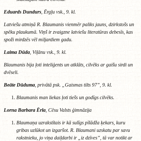
Eduards Dundurs
, Ērgļu vsk., 9. kl.
Latviešu atmiņā R. Blaumanis vienmēr paliks jauns, dzirkstošs un
spēku plaukumā. Viņš ir zvaigzne latviešu literatūras debesīs, kas
spoži mirdzēs vēl miljardiem gadu.
Laima Dūda
, Viļānu vsk., 9. kl.
Blaumanis bija ļoti inteliģents un atklāts, cilvēks ar gaišu sirdi un
dvēseli.
Beāte Dūduma
, privātā psk. „Gaismas tilts 97”, 9. kl.
Blaumanis man liekas ļoti tiešs un godīgs cilvēks.
Lorna Barbara Ērla
, Cēsu Valsts ģimnāzija
Blaumaņa uzrakstītais ir kā sulīgs pīlādža ķekars, kuru
gribas uzlūkot un izgaršot. R. Blaumani uzskatu par savu
rakstnieku, jo viņa daiļdarbi ir „iz dzīves”, tā var notikt ar