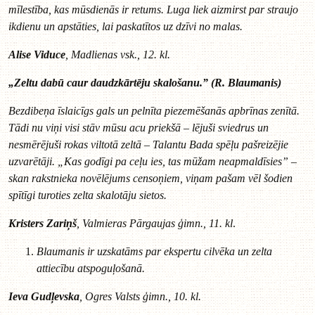
mīlestība, kas mūsdienās ir retums. Luga liek aizmirst par straujo
ikdienu un apstāties, lai paskatītos uz dzīvi no malas.
Alise Viduce
, Madlienas vsk., 12. kl.
„Zeltu dabū caur daudzkārtēju skalošanu.” (R. Blaumanis)
Bezdibeņa īslaicīgs gals un pelnīta piezemēšanās apbrīnas zenītā.
Tādi nu viņi visi stāv mūsu acu priekšā – lējuši sviedrus un
nesmērējuši rokas viltotā zeltā – Talantu Bada spēļu pašreizējie
uzvarētāji. „Kas godīgi pa ceļu ies, tas mūžam neapmaldīsies” –
skan rakstnieka novēlējums censoņiem, viņam pašam vēl šodien
spītīgi turoties zelta skalotāju sietos.
Kristers Zariņš
, Valmieras Pārgaujas ģimn., 11. kl
.
Blaumanis ir uzskatāms par ekspertu cilvēka un zelta
attiecību atspoguļošanā.
Ieva Gudļevska
, Ogres Valsts ģimn., 10. kl.