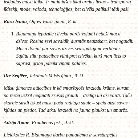
iekļaujas mūsu laikā. Ir mainījušās tikai ārējas lietas – transporta
līdzekļi, mode, valoda, tehnoloģijas, bet cilvēki palikuši tādi paši.
Rasa Īvāna
, Ogres Valsts ģimn., 8. kl.
Blaumaņa iepazītie cilvēku pārdzīvojumi netieši māca
dzīvot. Rosina sevi savaldīt, dusmās neaizskart, bet nogaidīt.
Māca domāt par savas dzīves svarīgākajām vērtībām.
Sajūtu siltu pateicības vilni pret cilvēku, kurš man licis to
saprast, gribu pateikt viņam paldies.
Ilze Seglēre
, Jēkabpils Valsts ģimn., 9. kl.
Mūsu ģimenes attiecības ir kā smaržojošs ievziedu krūms, kuram
pa reizei uzkrīt negaidīti krusas graudi – dzēlīgi un asi vārdi. Taču
skarbie strīdi izkūst mūsu pašu radītajā saulē – spējā atzīt savas
kļūdas un piedot. Tad atkal ievziedi no jauna plaukst un smaržo.
Adrija Apine
, Praulienas psk., 9. kl.
Lielākoties R. Blaumaņa darbu pamattēma ir savstarpējās