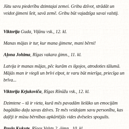
Jūtu savu piederību dzimtajai zemei. Gribu dzīvot, strādāt un
veidot ģimeni šeit, savā zemē. Gribu būt vajadzīga savai valstij.
Viktorija
Guda, Viļānu vsk., 12. kl.
Manas mājas ir tur, kur mana ģimene, mani bērni!
Aļona Johima
, Rīgas vakara ģimn., 11. kl.
Latvija ir manas mājas, pēc kurām es ilgojos, atrodoties tālumā.
Mājās man ir viegli un brīvi elpot, te varu būt mierīga, priecīga un
brīva...
Viktorija Krjukoviča
, Rīgas Rīnūžu vsk., 12. kl.
Dzimtene – tā ir vieta, kurā mēs pavadām lielāko un emocijām
bagātāko daļu savas dzīves. Te mēs veidojam savu personību, kas
daļēji ir mūsu bērnības apkārtējās vides dvēseles spogulis.
Paula Kukute
, Rīgas Valsts 2. ģimn., 10. kl.