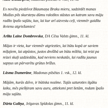
Es novēlu piedzīvot Blaumaņa Braku mieru, sadzirdēt manas
Muižas pils skursteņu dūmu rakstītos stāstus un katram savu māju
radīto īpašo sajūtu, kas, lai kur arī aizvestu ceļi, vienmēr gaidītu
ikvienu atgriežamies!
Arlita Laine Dombrovska
, DA Cēsu Valsts ģimn., 11. kl.
M
ājas ir vieta, kur vienmēr atgriezties, lai būtu kopā ar saviem
mīļajiem, lai atpūstos, justos drošībā un būtu mīlēta, lai reizi pa
reizei skaļi uzdziedātu, kad neviens neskatās, lai radītu jaunus
sapņus un pārvarētu grūtus brīžus.
Lāsma Dumerāne
, Madonas pilsētas 1. vsk., 12. kl.
Mājām, kurās dzīvo, ir būtiska nozīme. Tajās uzturoties ilgāku
laiku, mēs piešķiram savu auru, attieksmi pret lietām, rodam īpašo
māju sajūtu.
Dārta Galiņa
, Jelgavas Spīdolas ģimn., 11. kl.