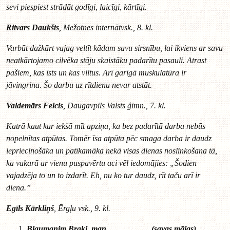
sevi piespiest strādāt godīgi, laicīgi, kārtīgi.
Ritvars Daukšts
, Mežotnes internātvsk., 8. kl.
Varbūt dažkārt vajag veltīt kādam savu sirsnību, lai ikviens ar savu
neatkārtojamo cilvēka stāju skaistāku padarītu pasauli. Atrast
pašiem, kas īsts un kas viltus. Arī garīgā muskulatūra ir
jāvingrina. Šo darbu uz rītdienu nevar atstāt.
Valdemārs Felcis
, Daugavpils Valsts ģimn., 7. kl.
Katrā kaut kur iekšā mīt apziņa, ka bez padarītā darba nebūs
nopelnītas atpūtas. Tomēr īsa atpūta pēc smaga darba ir daudz
iepriecinošāka un patīkamāka nekā visas dienas noslinkošana tā,
ka vakarā ar vienu puspavērtu aci vēl iedomājies: „Šodien
vajadzēja to un to izdarīt. Eh, nu ko tur daudz, rīt taču arī ir
diena.”
Egīls Kārkliņš
, Ērgļu vsk., 9. kl.
Blaumanim Braki, man .................... (savas mājas)