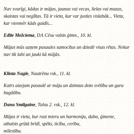
Nav svarīgi, kādas ir mājas, jaunas vai vecas, lielas vai mazas,
skaistas vai neglītas. Tā ir vieta, kur var justies vislabāk... Vieta,
kur vienmēr kāds gaidīs...
Edīte Mežciema
, DA Cēsu valsts ģimn., 10. kl.
Mājas mūs uzņem pasaules samocītus un dziedē visas rētas. Nekur
nav tik labi un jauki kā mājās.
Klinta Nagle
, Nautrēnu vsk., 11. kl.
Katrs aizejam pasaulē ar māju un dzimtas doto svētību un gara
bagātību.
Dana Smilgaine
, Talsu 2. vsk., 12. kl.
Mājas ir vieta, kur rast mieru un harmoniju, daba, ģimene,
atbalsts grūtā brīdī, spēks, ticība, cerība,
mīlestība.