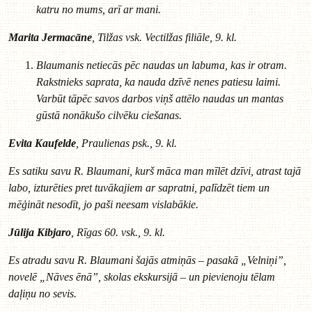
katru no mums, arī ar mani.
Marita Jermacāne
, Tilžas vsk. Vectilžas filiāle, 9. kl.
Blaumanis netiecās pēc naudas un labuma, kas ir otram.
Rakstnieks saprata, ka nauda dzīvē nenes patiesu laimi.
Varbūt tāpēc savos darbos viņš attēlo naudas un mantas
gūstā nonākušo cilvēku ciešanas.
Evita Kaufelde
, Praulienas psk., 9. kl.
Es satiku savu R. Blaumani, kurš māca man mīlēt dzīvi, atrast tajā
labo, izturēties pret tuvākajiem ar sapratni, palīdzēt tiem un
mēģināt nesodīt, jo paši neesam vislabākie.
Jūlija Kibjaro
, Rīgas 60. vsk., 9. kl.
Es atradu savu R. Blaumani šajās atmiņās – pasakā „Velniņi”,
novelē „Nāves ēnā”, skolas ekskursijā – un pievienoju tēlam
daļiņu no sevis.