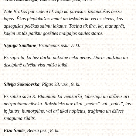
Zāle Brakos pat rudenī tik zaļa kā pavasarī izplaukušas bērzu
lapas. Ēkas pieplakušas zemei un izskatās kā vecas sievas, kas
apsegušas pelēkus salmu lakatus. Taciņa tik tīra, ka, manuprāt,
kaķim uz tās patiktu gozēties maigajos saules staros.
Signija Smiltāne
, Praulienas psk., 7. kl.
Es sapratu, ka bez darba nākotnē nekā nebūs. Darbs audzina un
disciplinē cilvēku visa mūža laikā.
Silvija Sokolovska
, Rīgas 33. vsk., 9. kl.
Es satiku savu R. Blaumani kā vienkāršu, labestīgu un dažreiz arī
neizprotamu cilvēku. Rakstnieks nav tikai „melns” vai „balts”, tas
ir, jautrs, humorpilns, vai arī tikai nopietns, traģisma un dzīves
smaguma rūdīts.
Elza Šmite
, Bebru psk., 8. kl.