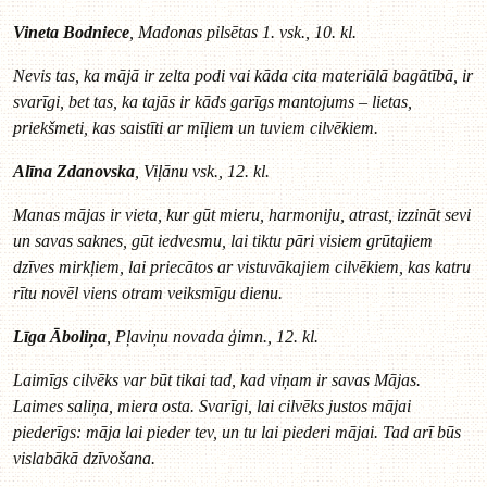
Vineta Bodniece
, Madonas pilsētas 1. vsk., 10. kl.
Nevis tas, ka mājā ir zelta podi vai kāda cita materiālā bagātībā, ir
svarīgi, bet tas, ka tajās ir kāds garīgs mantojums – lietas,
priekšmeti, kas saistīti ar mīļiem un tuviem cilvēkiem.
Alīna Zdanovska
, Viļānu vsk., 12. kl.
Manas mājas ir vieta, kur gūt mieru, harmoniju, atrast, izzināt sevi
un savas saknes, gūt iedvesmu, lai tiktu pāri visiem grūtajiem
dzīves mirkļiem, lai priecātos ar vistuvākajiem cilvēkiem, kas katru
rītu novēl viens otram veiksmīgu dienu.
Līga Āboliņa
, Pļaviņu novada ģimn., 12. kl.
Laimīgs cilvēks var būt tikai tad, kad viņam ir savas Mājas.
Laimes saliņa, miera osta. Svarīgi, lai cilvēks justos mājai
piederīgs: māja lai pieder tev, un tu lai piederi mājai. Tad arī būs
vislabākā dzīvošana.