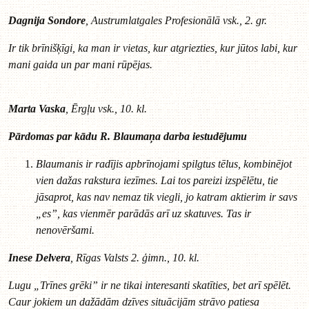
Dagnija Sondore
, Austrumlatgales Profesionālā vsk., 2. gr.
Ir tik brīnišķīgi, ka man ir vietas, kur atgriezties, kur jūtos labi, kur
mani gaida un par mani rūpējas.
Marta Vaska
, Ērgļu vsk., 10. kl.
Pārdomas par kādu R. Blaumaņa darba iestudējumu
Blaumanis ir radījis apbrīnojami spilgtus tēlus, kombinējot
vien dažas rakstura iezīmes. Lai tos pareizi izspēlētu, tie
jāsaprot, kas nav nemaz tik viegli, jo katram aktierim ir savs
„es”, kas vienmēr parādās arī uz skatuves. Tas ir
nenovēršami
.
Inese Delvera
, Rīgas Valsts 2. ģimn., 10. kl.
Lugu „Trīnes grēki” ir ne tikai interesanti skatīties, bet arī spēlēt.
Caur jokiem un dažādām dzīves situācijām strāvo patiesa