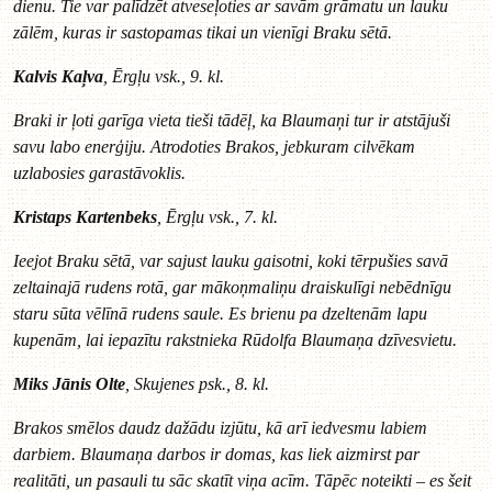
dienu. Tie var palīdzēt atveseļoties ar savām grāmatu un lauku
zālēm, kuras ir sastopamas tikai un vienīgi Braku sētā.
Kalvis Kaļva
, Ērgļu vsk., 9. kl.
Braki ir ļoti garīga vieta tieši tādēļ, ka Blaumaņi tur ir atstājuši
savu labo enerģiju. Atrodoties Brakos, jebkuram cilvēkam
uzlabosies garastāvoklis.
Kristaps Kartenbeks
, Ērgļu vsk., 7. kl.
Ieejot Braku sētā, var sajust lauku gaisotni, koki tērpušies savā
zeltainajā rudens rotā, gar mākoņmaliņu draiskulīgi nebēdnīgu
staru sūta vēlīnā rudens saule. Es brienu pa dzeltenām lapu
kupenām, lai iepazītu rakstnieka Rūdolfa Blaumaņa dzīvesvietu.
Miks Jānis Olte
, Skujenes psk., 8. kl.
Brakos smēlos daudz dažādu izjūtu, kā arī iedvesmu labiem
darbiem. Blaumaņa darbos ir domas, kas liek aizmirst par
realitāti, un pasauli tu sāc skatīt viņa acīm. Tāpēc noteikti – es šeit