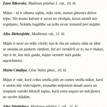
Zane Bikovska
, Madonas pilsētas 1. vsk., 10. kl.
Mājas – tā ir siltuma sajūta, mīļa vieta, manas ģimenes dzīves
telpa. Tās mums katram ir savas un vienīgās, kuras aizstāt nav
iespējams. Nekādu bagātību vai zeltu nevar iemainīt pret mājām.
Alise Birkenfelde
, Madlienas vsk., 11. kl.
Mājās ir tuvie un mīļie cilvēki, kas ik rītu un vakaru silda ne tikai
ar smaidu un jaukiem vārdiem, bet arī vienkārši ar to, ka ir blakus,
viņi ir tie, kas mūs gaida, mājas vienmēr mūs gaida
atgriežamies.
Marta Cimdiņa
, Cēsu Valsts ģimn., 10. kl.
Mājas ir vide, kurā celtas smilšu pilis un ceptas smilšu kūkas, kurā
ir smiets līdz vēdersāpēm, izraudāts miljoniem daudz asaru un
izsapņoti vairāki tūkstoši sapņu, kurā esmu augusi un mācījusies
no savām kļūdām.
Alise Dimitrijeva
, Madonas pilsētas 1. vsk., 11. kl.