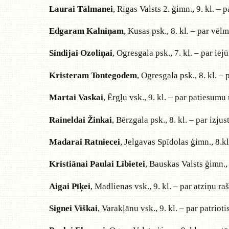
Laurai Tālmanei
, Rīgas Valsts 2. ģimn., 9. kl. –
Edgaram Kalniņam
, Kusas psk., 8. kl. – par vē
Sindijai Ozoliņai
, Ogresgala psk., 7. kl. – par iejū
Kristeram Tontegodem
, Ogresgala psk., 8. kl. 
Martai Vaskai
, Ērgļu vsk., 9. kl. – par patiesum
Raineldai Žinkai
, Bērzgala psk., 8. kl. – par izjus
Madarai Ratniecei
, Jelgavas Spīdolas ģimn., 8.kl
Kristiānai Paulai Lībietei
, Bauskas Valsts ģimn.,
Aigai Pīķei
, Madlienas vsk., 9. kl. – par atziņu 
Signei Viškai
, Varakļānu vsk., 9. kl. – par patriot