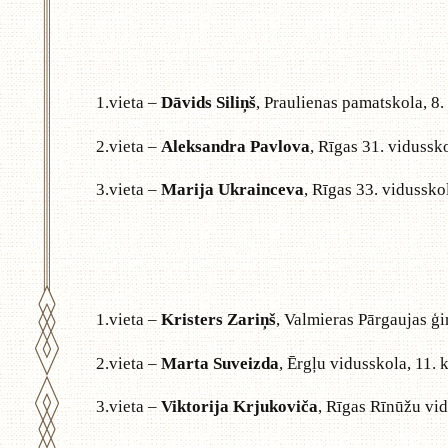
1.vieta –
Dāvids Siliņš
, Praulienas pamatskola, 8. 
2.vieta –
Aleksandra Pavlova
, Rīgas 31. vidussko
3.vieta –
Marija Ukrainceva
, Rīgas 33. vidusskol
1.vieta –
Kristers Zariņš
, Valmieras Pārgaujas ģi
2.vieta –
Marta Suveizda
, Ērgļu vidusskola, 11. k
3.vieta –
Viktorija Krjukoviča
, Rīgas Rīnūžu vid