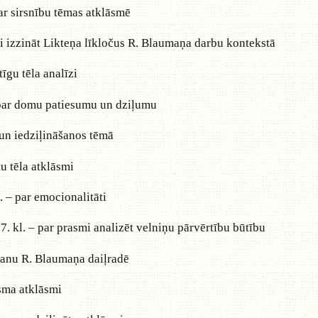
 par sirsnību tēmas atklāsmē
lmi izzināt Likteņa līkločus R. Blaumaņa darbu kontekstā
tīgu tēla analīzi
– par domu patiesumu un dziļumu
u un iedziļināšanos tēmā
tu tēla atklāsmi
. – par emocionalitāti
 7. kl. – par prasmi analizēt velniņu pārvērtību būtību
rašanu R. Blaumaņa daiļradē
isma atklāsmi