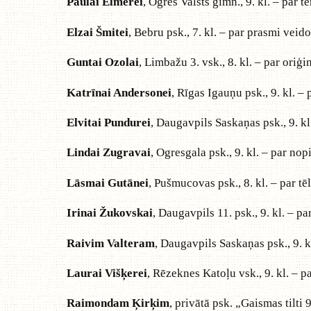
Paulai Elmerei
, Ogres Valsts ģimn., 9. kl. – par 
Elzai Šmitei
, Bebru psk., 7. kl. – par prasmi vei
Guntai Ozolai
, Limbažu 3. vsk., 8. kl. – par oriģin
Katrīnai Andersonei
, Rīgas Igauņu psk., 9. kl. – 
Elvitai Pundurei
, Daugavpils Saskaņas psk., 9. kl
Lindai Zugravai
, Ogresgala psk., 9. kl. – par nop
Lāsmai Gutānei
, Pušmucovas psk., 8. kl. – par tē
Irinai Žukovskai
, Daugavpils 11. psk., 9. kl. – par
Raivim Valteram
, Daugavpils Saskaņas psk., 9. 
Laurai Višķerei
, Rēzeknes Katoļu vsk., 9. kl. – pa
Raimondam Ķirķim
, privātā psk. „Gaismas tilti 