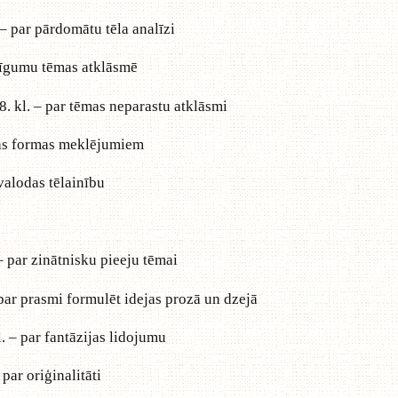
 – par pārdomātu tēla analīzi
abīgumu tēmas atklāsmē
8. kl. – par tēmas neparastu atklāsmi
antas formas meklējumiem
 valodas tēlainību
 – par zinātnisku pieeju tēmai
 par prasmi formulēt idejas prozā un dzejā
l. – par fantāzijas lidojumu
 par oriģinalitāti