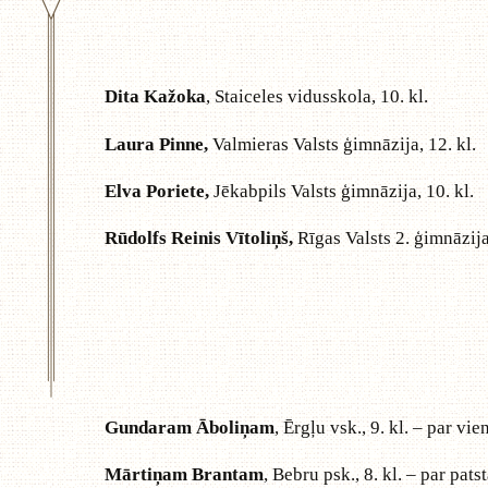
Dita Kažoka
, Staiceles vidusskola, 10. kl.
Laura Pinne,
Valmieras Valsts ģimnāzija, 12. kl.
Elva Poriete,
Jēkabpils Valsts ģimnāzija, 10. kl.
Rūdolfs Reinis Vītoliņš,
Rīgas Valsts 2. ģimnāzija,
Gundaram Āboliņam
, Ērgļu vsk., 9. kl. – par v
Mārtiņam Brantam
, Bebru psk., 8. kl. – par pa