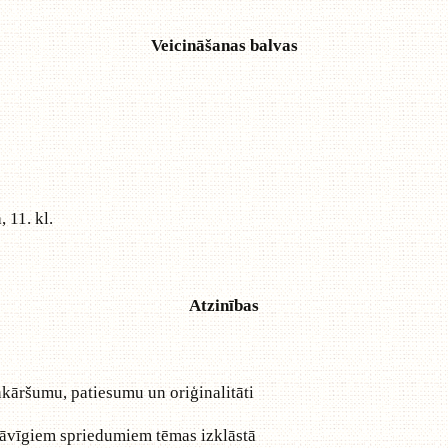
Veicināšanas balvas
 11. kl.
Atzinības
ienkāršumu, patiesumu un oriģinalitāti
tstāvīgiem spriedumiem tēmas izklāstā