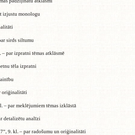
tēmas padziļinātu atklāsmi
dot izjustu monologu
alitāti
par sirds siltumu
. – par izpratni tēmas atklāsmē
ietnu tēla izpratni
lainību
 oriģinalitāti
kl. – par meklējumiem tēmas izklāstā
r detalizētu analīzi
97”, 9. kl. – par radošumu un oriģinalitāti