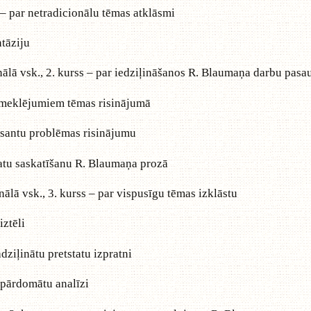
. – par netradicionālu tēmas atklāsmi
ntāziju
ālā vsk., 2. kurss – par iedziļināšanos R. Blaumaņa darbu pasa
m meklējumiem tēmas risinājumā
eresantu problēmas risinājumu
statu saskatīšanu R. Blaumaņa prozā
ālā vsk., 3. kurss – par vispusīgu tēmas izklāstu
iztēli
adziļinātu pretstatu izpratni
r pārdomātu analīzi