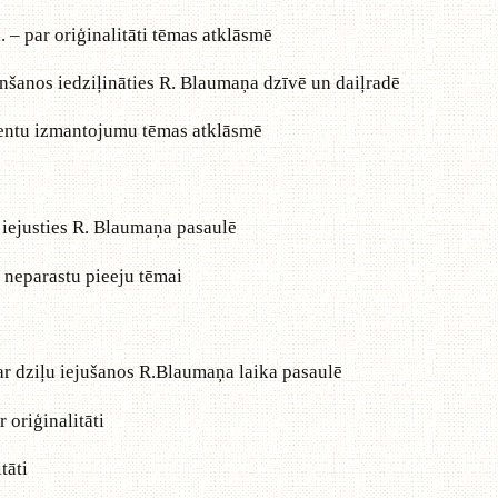
. – par oriģinalitāti tēmas atklāsmē
 cenšanos iedziļināties R. Blaumaņa dzīvē un daiļradē
lementu izmantojumu tēmas atklāsmē
ju iejusties R. Blaumaņa pasaulē
ar neparastu pieeju tēmai
 par dziļu iejušanos R.Blaumaņa laika pasaulē
r oriģinalitāti
tāti