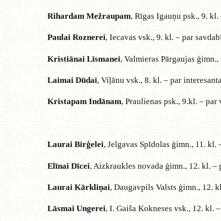
Rihardam Mežraupam
, Rīgas Igauņu psk., 9. kl.
Paulai Roznerei
, Iecavas vsk., 9. kl. – par savd
Kristiānai Līsmanei
, Valmieras Pārgaujas ģimn., 
Laimai Dūdai
, Viļānu vsk., 8. kl. – par interes
Kristapam Indānam
, Praulienas psk., 9.kl. – par
Laurai Birģelei
, Jelgavas Spīdolas ģimn., 11. kl.
Elīnai Dīcei
, Aizkraukles novada ģimn., 12. kl. –
Laurai Kārkliņai
, Daugavpils Valsts ģimn., 12. k
Lāsmai Ungerei
, I. Gaiša Kokneses vsk., 12. kl. –