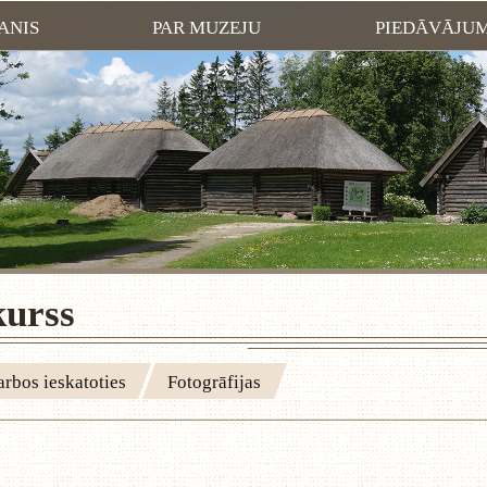
ANIS
PAR MUZEJU
PIEDĀVĀJU
kurss
rbos ieskatoties
Fotogrāfijas