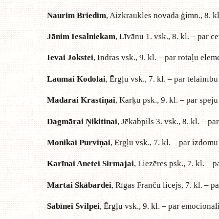
Naurim Briedim
, Aizkraukles novada ģimn., 8. kl
Jānim Iesalniekam
, Līvānu 1. vsk., 8. kl. – par
Ievai Jokstei
, Indras vsk., 9. kl. – par rotaļu e
Laumai Kodolai
, Ērgļu vsk., 7. kl. – par tēlainību
Madarai Krastiņai
, Kārķu psk., 9. kl. – par spē
Dagmārai Ņikitinai
, Jēkabpils 3. vsk., 8. kl. – p
Monikai Purviņai
, Ērgļu vsk., 7. kl. – par izdomu
Karīnai Anetei Sirmajai
, Liezēres psk., 7. kl. –
Martai Skābardei
, Rīgas Franču licejs, 7. kl. – pa
Sabīnei Svilpei
, Ērgļu vsk., 9. kl. – par emocionali