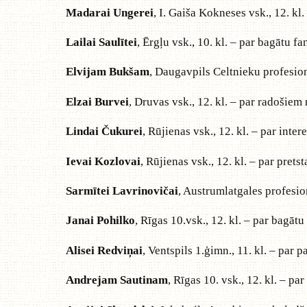
Madarai Ungerei
, I. Gaiša Kokneses vsk., 12. kl
Lailai Saulītei
, Ērgļu vsk., 10. kl. – par bagātu fa
Elvijam Bukšam
, Daugavpils Celtnieku profesion
Elzai Burvei
, Druvas vsk., 12. kl. – par radošie
Lindai Čukurei
, Rūjienas vsk., 12. kl. – par int
Ievai Kozlovai
, Rūjienas vsk., 12. kl. – par pret
Sarmītei Lavrinovičai
, Austrumlatgales profesion
Janai Pohilko
, Rīgas 10.vsk., 12. kl. – par bagātu 
Alisei Redviņai
, Ventspils 1.ģimn., 11. kl. – par p
Andrejam Sautinam
, Rīgas 10. vsk., 12. kl. – pa