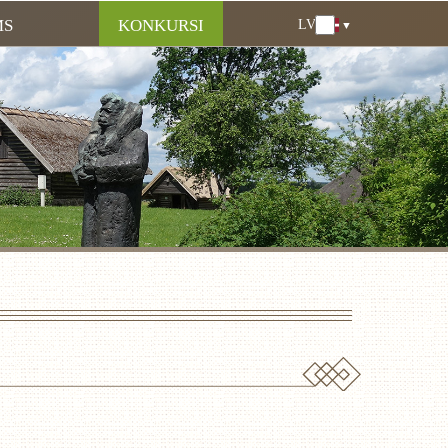
MS
KONKURSI
LV
LV
EN
DE
RU
LT
EE
FI