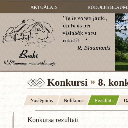
AKTUĀLAIS
RŪDOLFS BLAUM
"Te ir varen jauki,
un te es arī
vislabāk varu
rakstīt..."
R. Blaumanis
Konkursi
8. kon
Noslēgums
Nolikums
Rezultāti
Da
Konkursa rezultāti