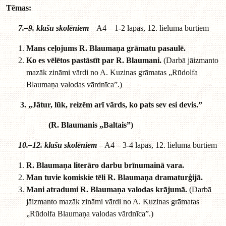
Tēmas:
7.–9. klašu skolēniem
– A4 – 1-2 lapas, 12. lieluma burtiem
Mans ceļojums R. Blaumaņa grāmatu pasaulē.
Ko es vēlētos pastāstīt par R. Blaumani.
(Darbā jāizmanto
mazāk zināmi vārdi no A. Kuzinas grāmatas „Rūdolfa
Blaumaņa valodas vārdnīca”.)
3. „Jātur, lūk, reizēm arī vārds, ko pats sev esi devis.”
(R. Blaumanis „Baltais”)
10.–12. klašu skolēniem
– A4 – 3-4 lapas, 12. lieluma burtiem
R. Blaumaņa literāro darbu brīnumainā vara.
Man tuvie komiskie tēli R. Blaumaņa dramaturģijā.
Mani atradumi R. Blaumaņa valodas krājumā.
(Darbā
jāizmanto mazāk zināmi vārdi no A. Kuzinas grāmatas
„Rūdolfa Blaumaņa valodas vārdnīca”.)