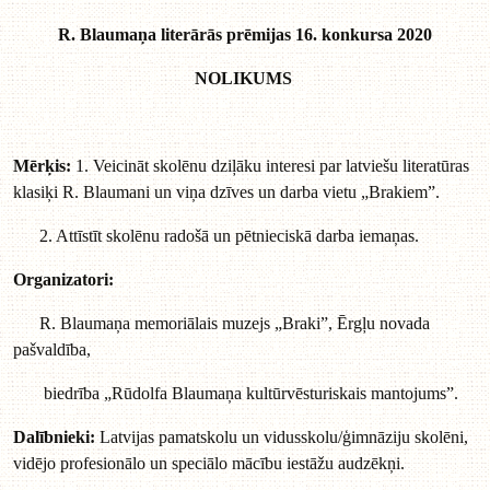
R. Blaumaņa literārās prēmijas 16. konkursa 2020
NOLIKUMS
Mērķis:
1. Veicināt skolēnu dziļāku interesi par latviešu literatūras
klasiķi R. Blaumani un viņa dzīves un darba vietu „Brakiem”.
2. Attīstīt skolēnu radošā un pētnieciskā darba iemaņas.
Organizatori:
R. Blaumaņa memoriālais muzejs „Braki”, Ērgļu novada
pašvaldība,
biedrība „Rūdolfa Blaumaņa kultūrvēsturiskais mantojums”.
Dalībnieki:
Latvijas pamatskolu un vidusskolu/ģimnāziju skolēni,
vidējo profesionālo un speciālo mācību iestāžu audzēkņi.