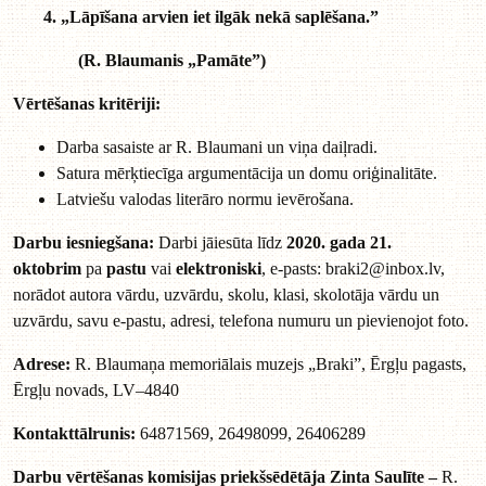
4. „Lāpīšana arvien iet ilgāk nekā saplēšana.”
(R. Blaumanis „Pamāte”)
Vērtēšanas kritēriji:
Darba sasaiste ar R. Blaumani un viņa daiļradi.
Satura mērķtiecīga argumentācija un domu oriģinalitāte.
Latviešu valodas literāro normu ievērošana.
Darbu iesniegšana:
Darbi jāiesūta līdz
2020. gada 21.
oktobrim
pa
pastu
vai
elektroniski
, e-pasts:
braki2@inbox.lv
,
norādot autora vārdu, uzvārdu, skolu, klasi, skolotāja vārdu un
uzvārdu, savu e-pastu, adresi, telefona numuru un pievienojot foto.
Adrese:
R. Blaumaņa memoriālais muzejs „Braki”, Ērgļu pagasts,
Ērgļu novads, LV–4840
Kontakttālrunis:
64871569, 26498099, 26406289
Darbu vērtēšanas komisijas priekšsēdētāja Zinta Saulīte –
R.