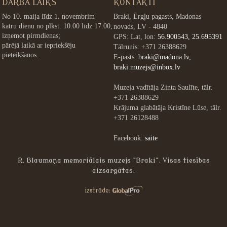
DARBA LAIKS
KONTAKTI
No 10. maija līdz 1. novembrim
Braki, Ērgļu pagasts, Madonas
katru dienu no plkst. 10.00 līdz 17.00,
novads, LV - 4840
izņemot pirmdienas;
GPS: Lat, lon:
56.900543, 25.695391
pārējā laikā ar iepriekšēju
Tālrunis: +371 26388629
pieteikšanos.
E-pasts:
braki@madona.lv,
braki.muzejs@inbox.lv
Muzeja vadītāja Zinta Saulīte, tālr.
+371 26388629
Krājuma glabātāja Kristīne Lūse, tālr.
+371 26128488
Facebook:
saite
R. Blaumaņa memoriālais muzejs "Braki". Visas tiesības
aizsargātas.
»
izstrāde: