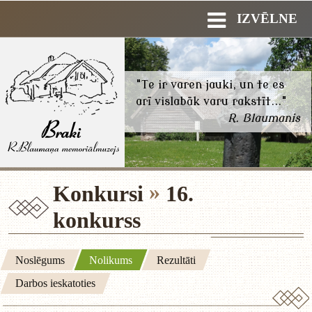
IZVĒLNE
"Te ir varen jauki, un te es
arī vislabāk varu rakstīt..."
R. Blaumanis
Konkursi
16.
konkurss
Noslēgums
Nolikums
Rezultāti
Darbos ieskatoties