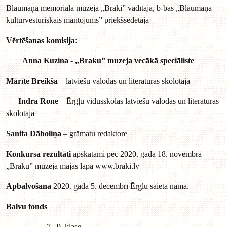
Blaumaņa memoriālā muzeja „Braki” vadītāja, b-bas „Blaumaņa
kultūrvēsturiskais mantojums”
priekšsēdētāja
Vērtēšanas komisija
:
Anna Kuzina -
„Braku” muzeja vecākā speciāliste
Mārīte Breikša
– latviešu valodas un literatūras skolotāja
Indra Rone
– Ērgļu vidusskolas latviešu valodas un literatūras
skolotāja
Sanita Dāboliņa
– grāmatu redaktore
Konkursa rezultāti
apskatāmi pēc 2020. gada 18. novembra
„Braku” muzeja mājas lapā
www.braki.lv
Apbalvošana
2020. gada 5. decembrī Ērgļu saieta namā.
Balvu fonds
7.–9. klase