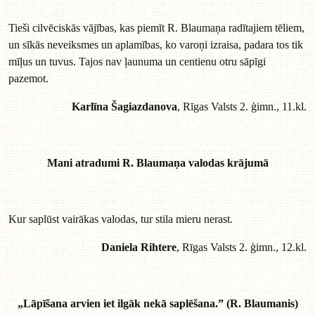
Tieši cilvēciskās vājības, kas piemīt R. Blaumaņa radītajiem tēliem,
un sīkās neveiksmes un aplamības, ko varoņi izraisa, padara tos tik
mīļus un tuvus. Tajos nav ļaunuma un centienu otru sāpīgi
pazemot.
Karlīna Šagiazdanova
, Rīgas Valsts 2. ģimn., 11.kl.
Mani atradumi R. Blaumaņa valodas krājumā
Kur saplūst vairākas valodas, tur stila mieru nerast.
Daniela Rihtere
, Rīgas Valsts 2. ģimn., 12.kl.
„Lāpīšana arvien iet ilgāk nekā saplēšana.” (R. Blaumanis)