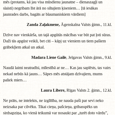
mēs (protams, kā jau visa mūsdienu jaunatne – dienaszagļi un
slaisti) negribam līst ārā no siltajiem ķiseniem… [tā iesākas
jaunrades darbs, bagāts ar blaumaniskiem vārdiem]
Zanda Zaļakmene,
Āgenskalna Valsts ģimn., 11.kl.
Dzīve nav vienkārša, un tajā apgūtās mācības var būt pat ļoti sūras.
Daži tās apgūst veikli, bet citi – kāpj uz vieniem un tiem pašiem
grābekļiem atkal un atkal.
Madara Liene Gaile
, Jelgavas Valsts ģimn., 9.kl.
Naudā laimi neatradīsi, mīlestībā ar ne… Kas jau saplēsts, tas vairs
nekad nebūs kā jauns… Sāpes mēs atstājam dzīvajiem, mums
paliek miers…
Laura Libere,
Rīgas Valsts 2. ģimn., 12.kl.
Ne prāts, ne intelekts, ne izglītība, ne nauda paši par sevi neko
neizsaka par cilvēku. Tikai cieņa, pašcieņa, gribasspēks un
sirdsapziņa, ko vienā teikumā var nosaukt par „turēt doto vārdu”,