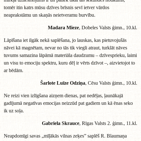
tomēr itin katrs mūsu dzīves brīsnis sevī ietver vārdos
neaprakstāmu un skaņās neietveramu burvību.
Madara Mieze
, Dobeles Valsts ģimn., 10.kl.
Lāpīšana iet ilgāk nekā saplēšana, jo lauskas, kas pietuvojušās
nāvei kā magnētam, nevar no tās tik viegli atraut, turklāt nāves
tuvums samazina lāpāmā materiāla daudzumu – dzīvesprieku, laimi
un visu to emociju spektru, kuru dēļ ir vērts dzīvot –, aizvietojot to
ar bēdām.
Šarlote Luīze Odziņa
, Cēsu Valsts ģimn., 10.kl.
Ne reizi vien izlīgšana aizņem dienas, pat nedēļas, ļaunākajā
gadījumā negatīvas emocijas neizzūd pat gadiem un kā ēnas seko
ik uz soļa.
Gabriela Skrauce
, Rīgas Valsts 2. ģimn., 11.kl.
Neapdomīgi savas „mīļākās vilnas zeķes” saplēš R. Blaumaņa