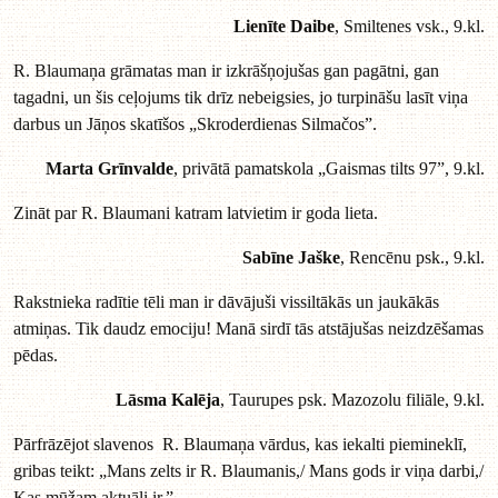
Lienīte Daibe
, Smiltenes vsk., 9.kl.
R. Blaumaņa grāmatas man ir izkrāšņojušas gan pagātni, gan
tagadni, un šis ceļojums tik drīz nebeigsies, jo turpināšu lasīt viņa
darbus un Jāņos skatīšos „Skroderdienas Silmačos”.
Marta Grīnvalde
, privātā pamatskola „Gaismas tilts 97”, 9.kl.
Zināt par R. Blaumani katram latvietim ir goda lieta.
Sabīne Jaške
, Rencēnu psk., 9.kl.
Rakstnieka radītie tēli man ir dāvājuši vissiltākās un jaukākās
atmiņas. Tik daudz emociju! Manā sirdī tās atstājušas neizdzēšamas
pēdas.
Lāsma Kalēja
, Taurupes psk. Mazozolu filiāle, 9.kl.
Pārfrāzējot slavenos R. Blaumaņa vārdus, kas iekalti piemineklī,
gribas teikt: „Mans zelts ir R. Blaumanis,/ Mans gods ir viņa darbi,/
Kas mūžam aktuāli ir.”