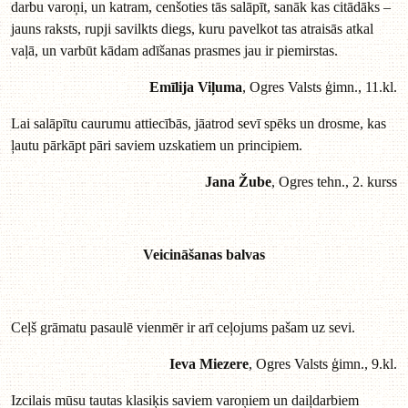
darbu varoņi, un katram, cenšoties tās salāpīt, sanāk kas citādāks –
jauns raksts, rupji savilkts diegs, kuru pavelkot tas atraisās atkal
vaļā, un varbūt kādam adīšanas prasmes jau ir piemirstas.
Emīlija Viļuma
, Ogres Valsts ģimn., 11.kl.
Lai salāpītu caurumu attiecībās, jāatrod sevī spēks un drosme, kas
ļautu pārkāpt pāri saviem uzskatiem un principiem.
Jana Žube
, Ogres tehn., 2. kurss
Veicināšanas balvas
Ceļš grāmatu pasaulē vienmēr ir arī ceļojums pašam uz sevi.
Ieva Miezere
, Ogres Valsts ģimn., 9.kl.
Izcilais mūsu tautas klasiķis saviem varoņiem un daiļdarbiem