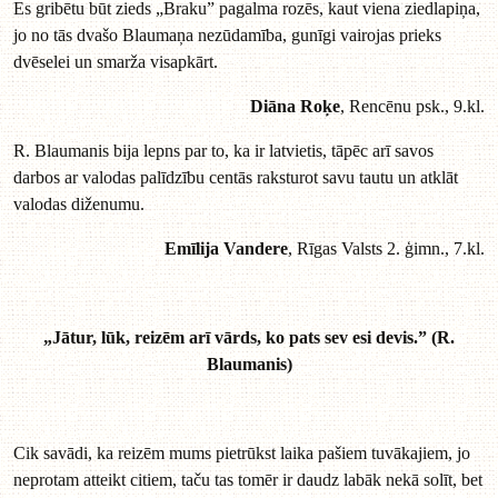
Es gribētu būt zieds „Braku” pagalma rozēs, kaut viena ziedlapiņa,
jo no tās dvašo Blaumaņa nezūdamība, gunīgi vairojas prieks
dvēselei un smarža visapkārt.
Diāna Roķe
, Rencēnu psk., 9.kl.
R. Blaumanis bija lepns par to, ka ir latvietis, tāpēc arī savos
darbos ar valodas palīdzību centās raksturot savu tautu un atklāt
valodas diženumu.
Emīlija Vandere
, Rīgas Valsts 2. ģimn., 7.kl.
„Jātur, lūk, reizēm arī vārds, ko pats sev esi devis.” (R.
Blaumanis)
Cik savādi, ka reizēm mums pietrūkst laika pašiem tuvākajiem, jo
neprotam atteikt citiem, taču tas tomēr ir daudz labāk nekā solīt, bet