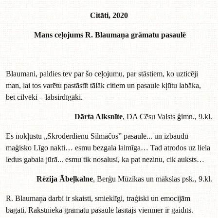
Citāti, 2020
Mans ceļojums R. Blaumaņa grāmatu pasaulē
Blaumani, paldies tev par šo ceļojumu, par stāstiem, ko uzticēji
man, lai tos varētu pastāstīt tālāk citiem un pasaule kļūtu labāka,
bet cilvēki – labsirdīgāki.
Dārta Alksnīte
, DA Cēsu Valsts ģimn., 9.kl.
Es nokļūstu „Skroderdienu Silmačos” pasaulē... un izbaudu
maģisko Līgo nakti… esmu bezgala laimīga… Tad atrodos uz liela
ledus gabala jūrā... esmu tik nosalusi, ka pat nezinu, cik auksts…
Rēzija Ābeļkalne
, Berģu Mūzikas un mākslas psk., 9.kl.
R. Blaumaņa darbi ir skaisti, smieklīgi, traģiski un emocijām
bagāti. Rakstnieka grāmatu pasaulē lasītājs vienmēr ir gaidīts.