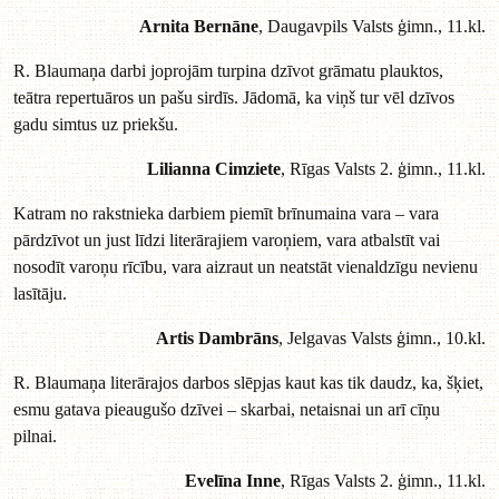
Arnita Bernāne
, Daugavpils Valsts ģimn., 11.kl.
R. Blaumaņa darbi joprojām turpina dzīvot grāmatu plauktos,
teātra repertuāros un pašu sirdīs. Jādomā, ka viņš tur vēl dzīvos
gadu simtus uz priekšu.
Lilianna Cimziete
, Rīgas Valsts 2. ģimn., 11.kl.
Katram no rakstnieka darbiem piemīt brīnumaina vara – vara
pārdzīvot un just līdzi literārajiem varoņiem, vara atbalstīt vai
nosodīt varoņu rīcību, vara aizraut un neatstāt vienaldzīgu nevienu
lasītāju.
Artis Dambrāns
, Jelgavas Valsts ģimn., 10.kl.
R. Blaumaņa literārajos darbos slēpjas kaut kas tik daudz, ka, šķiet,
esmu gatava pieaugušo dzīvei – skarbai, netaisnai un arī cīņu
pilnai.
Evelīna Inne
, Rīgas Valsts 2. ģimn., 11.kl.