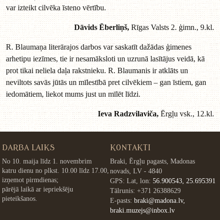
var izteikt cilvēka īsteno vērtību.
Dāvids Ēberliņš,
Rīgas Valsts 2. ģimn., 9.kl.
R. Blaumaņa literārajos darbos var saskatīt dažādas ģimenes
arhetipu iezīmes, tie ir nesamāksloti un uzrunā lasītājus veidā, kā
prot tikai neliela daļa rakstnieku. R. Blaumanis ir atklāts un
neviltots savās jūtās un mīlestībā pret cilvēkiem – gan īstiem, gan
iedomātiem, liekot mums just un mīlēt līdzi.
Ieva Radzvilaviča,
Ērgļu vsk., 12.kl.
DARBA LAIKS
KONTAKTI
No 10. maija līdz 1. novembrim
Braki, Ērgļu pagasts, Madonas
katru dienu no plkst. 10.00 līdz 17.00,
novads, LV - 4840
izņemot pirmdienas;
GPS: Lat, lon:
56.900543, 25.695391
pārējā laikā ar iepriekšēju
Tālrunis: +371 26388629
pieteikšanos.
E-pasts:
braki@madona.lv,
braki.muzejs@inbox.lv