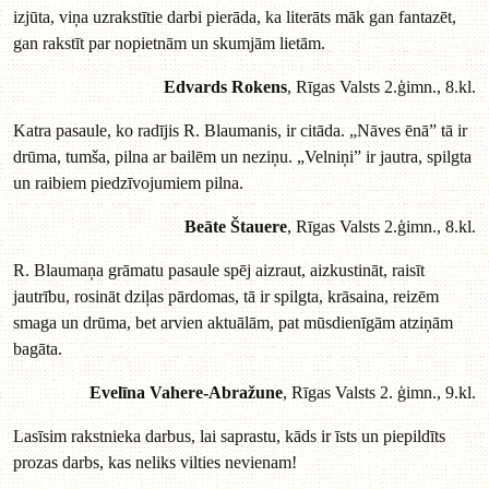
izjūta, viņa uzrakstītie darbi pierāda, ka literāts māk gan fantazēt,
gan rakstīt par nopietnām un skumjām lietām.
Edvards Rokens
, Rīgas Valsts 2.ģimn., 8.kl.
Katra pasaule, ko radījis R. Blaumanis, ir citāda. „Nāves ēnā” tā ir
drūma, tumša, pilna ar bailēm un neziņu. „Velniņi” ir jautra, spilgta
un raibiem piedzīvojumiem pilna.
Beāte Štauere
, Rīgas Valsts 2.ģimn., 8.kl.
R. Blaumaņa grāmatu pasaule spēj aizraut, aizkustināt, raisīt
jautrību, rosināt dziļas pārdomas, tā ir spilgta, krāsaina, reizēm
smaga un drūma, bet arvien aktuālām, pat mūsdienīgām atziņām
bagāta.
Evelīna Vahere-Abražune
, Rīgas Valsts 2. ģimn., 9.kl.
Lasīsim rakstnieka darbus, lai saprastu, kāds ir īsts un piepildīts
prozas darbs, kas neliks vilties nevienam!