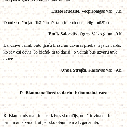
Lizete Rudzīte
, Vecpiebalgas vsk., 7.kl.
Daudz solām jaunībā. Tomēr tam ir tendence neilgt mūžību.
Emīls Salcevičs
, Ogres Valsts ģimn., 9.kl.
Lai dzīvē vairāk būtu gaišu krāsu un uzvaras prieka, ir jātur vārds,
ko sev esi devis. Jo biežāk tu to darīsi, jo vairāk būs uzvaru tavā
dzīvē.
Unda Streļča
, Kārsavas vsk., 9.kl.
R. Blaumaņa literāro darbu brīnumainā vara
R. Blaumanis man ir labs dzīves skolotājs, un tā ir viņa darbu
brīnumainā vara. Būt par skolotāju man 21. gadsimtā.