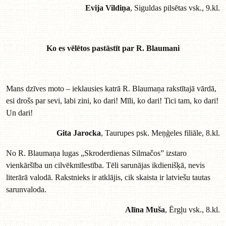
Evija Vildiņa
, Siguldas pilsētas vsk., 9.kl.
Ko es vēlētos pastāstīt par R. Blaumani
Mans dzīves moto – ieklausies katrā R. Blaumaņa rakstītajā vārdā,
esi drošs par sevi, labi zini, ko dari! Mīli, ko dari! Tici tam, ko dari!
Un dari!
Gita Jarocka
, Taurupes psk. Meņģeles filiāle, 8.kl.
No R. Blaumaņa lugas „Skroderdienas Silmačos” izstaro
vienkāršība un cilvēkmīlestība. Tēli sarunājas ikdienišķā, nevis
literārā valodā. Rakstnieks ir atklājis, cik skaista ir latviešu tautas
sarunvaloda.
Alīna Muša
, Ērgļu vsk., 8.kl.