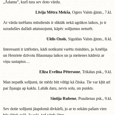
„Ādamu”, kurš tura sev doto vārdu.
Līvija Mētra Mekša
, Ogres Valsts ģimn., 7.kl.
Ar vārda turēšanu mūsdienās ir sliktāk nekā agrākos laikos, jo ir
uzradušies dažādi attaisnojumi, kāpēc solījumus neturēt.
Uldis Ozols
, Siguldas Valsts ģimn., 8.kl.
Interesanti ir iztēloties, kādi notikumi varētu risināties, ja Amēlija
un Henriete dzīvotu Blaumaņa laikos un ja meitenes kādreiz ar
viņu sastaptos…
Elīza Evelīna Pētersone
, Trikātas psk., 9.kl.
Man nepatīk solījumi, tie mēdz būt viltīgi kā čūska. Tie var kļūt arī
par žņaugu ap kaklu. Labāk daru, nevis solu, un punkts.
Sintija Rubene
, Praulienas psk., 9.kl.
Sev dotie solījumi jāapdomā divkārši, jo ar to sekām pašam vien
būs jātiek galā. Ja sola, tad vārds jātur.