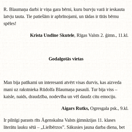
R. Blaumaņa darbi ir viņa gara bērni, kuru burvju varā ir ieskauta
latvju tauta. Tie patiešām ir apbrīnojami, un tādas ir tīrās bērnu
spēles!
Krista Undīne Skutele
, Rīgas Valsts 2. ģimn., 11.kl.
Godalgotās vietas
Man bija patīkami un interesanti atvērt visas durvis, kas aizveda
mani uz rakstnieka Rūdolfa Blaumaņa pasauli. Tur bija viss –
kaisle, naids, draudzība, nodevība un vēl daudz citu emociju.
Aigars Rutks,
Ogresgala psk., 9.kl.
Ir pilnīgi parasts rīts Āgenskalna Valsts ģimnāzijas 11. klases
literātu lauku sētā – „Lielbērzos”. Sākusies jauna darba diena, bet