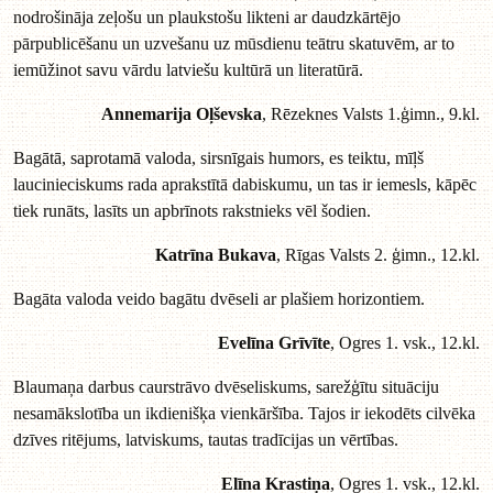
nodrošināja zeļošu un plaukstošu likteni ar daudzkārtējo
pārpublicēšanu un uzvešanu uz mūsdienu teātru skatuvēm, ar to
iemūžinot savu vārdu latviešu kultūrā un literatūrā.
Annemarija Oļševska
, Rēzeknes Valsts 1.ģimn., 9.kl.
Bagātā, saprotamā valoda, sirsnīgais humors, es teiktu, mīļš
laucinieciskums rada aprakstītā dabiskumu, un tas ir iemesls, kāpēc
tiek runāts, lasīts un apbrīnots rakstnieks vēl šodien.
Katrīna Bukava
, Rīgas Valsts 2. ģimn., 12.kl.
Bagāta valoda veido bagātu dvēseli ar plašiem horizontiem.
Evelīna Grīvīte
, Ogres 1. vsk., 12.kl.
Blaumaņa darbus caurstrāvo dvēseliskums, sarežģītu situāciju
nesamākslotība un ikdienišķa vienkāršība. Tajos ir iekodēts cilvēka
dzīves ritējums, latviskums, tautas tradīcijas un vērtības.
Elīna Krastiņa
, Ogres 1. vsk., 12.kl.