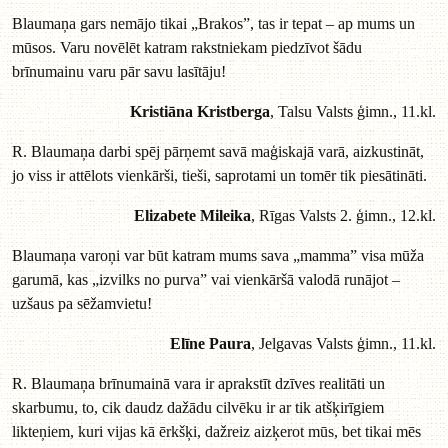
Blaumaņa gars nemājo tikai „Brakos”, tas ir tepat – ap mums un
mūsos. Varu novēlēt katram rakstniekam piedzīvot šādu
brīnumainu varu pār savu lasītāju!
Kristiāna Kristberga
, Talsu Valsts ģimn., 11.kl.
R. Blaumaņa darbi spēj pārņemt savā maģiskajā varā, aizkustināt,
jo viss ir attēlots vienkārši, tieši, saprotami un tomēr tik piesātināti.
Elizabete Mileika
, Rīgas Valsts 2. ģimn., 12.kl.
Blaumaņa varoņi var būt katram mums sava „mamma” visa mūža
garumā, kas „izvilks no purva” vai vienkāršā valodā runājot –
uzšaus pa sēžamvietu!
Elīne Paura
, Jelgavas Valsts ģimn., 11.kl.
R. Blaumaņa brīnumainā vara ir aprakstīt dzīves realitāti un
skarbumu, to, cik daudz dažādu cilvēku ir ar tik atšķirīgiem
likteņiem, kuri vijas kā ērkšķi, dažreiz aizķerot mūs, bet tikai mēs