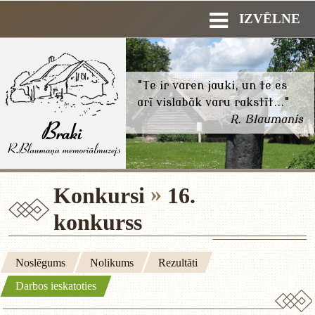
IZVĒLNE
"Te ir varen jauki, un te es
arī vislabāk varu rakstīt..."
R. Blaumanis
Konkursi
16.
konkurss
Noslēgums
Nolikums
Rezultāti
Darbos ieskatoties