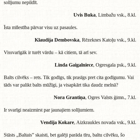
solījumu nepildīt.
Uvis Buka
, Limbažu vsk., 8.kl.
Īsta mīlestība pārvar visu uz pasaules.
Klaudija Dembovska
, Rēzeknes Katoļu vsk., 9.kl.
Vissvarīgāk ir turēt vārdu – kā citiem, tā arī sev.
Linda Gaigalniece
, Ogresgala psk., 9.kl.
Balts cilvēks – rets. Tik godīgs, tik prasīgs pret cita godīgumu. Vai
tāds var palikt balts mūžīgi, ja visapkārt tika daudz melnā?
Nora Grantiņa
, Ogres Valsts ģimn., 7.kl.
Ir svarīgi neaizmirst par jaunajiem solījumiem.
Vendija Kokare
, Aizkraukles novada vsk., 9.kl.
Stāsts „Baltais” skaisti, bet galēji parāda tīru, baltu cilvēku, šo