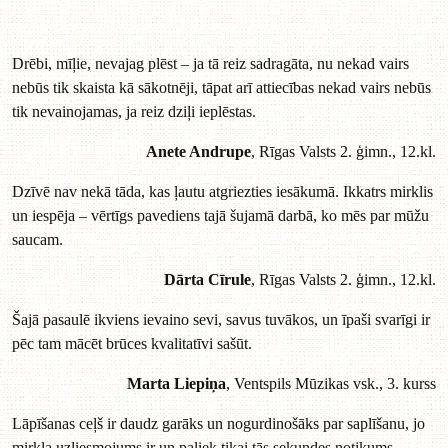
Drēbi, mīļie, nevajag plēst – ja tā reiz sadragāta, nu nekad vairs
nebūs tik skaista kā sākotnēji, tāpat arī attiecības nekad vairs nebūs
tik nevainojamas, ja reiz dziļi ieplēstas.
Anete Andrupe
, Rīgas Valsts 2. ģimn., 12.kl.
Dzīvē nav nekā tāda, kas ļautu atgriezties iesākumā. Ikkatrs mirklis
un iespēja – vērtīgs pavediens tajā šujamā darbā, ko mēs par mūžu
saucam.
Dārta Cīrule
, Rīgas Valsts 2. ģimn., 12.kl.
Šajā pasaulē ikviens ievaino sevi, savus tuvākos, un īpaši svarīgi ir
pēc tam mācēt brūces kvalitatīvi sašūt.
Marta Liepiņa
, Ventspils Mūzikas vsk., 3. kurss
Lāpīšanas ceļš ir daudz garāks un nogurdinošāks par saplīšanu, jo
mirkļa uzliesmojums ir un paliek tikai tās sekundes notikums,