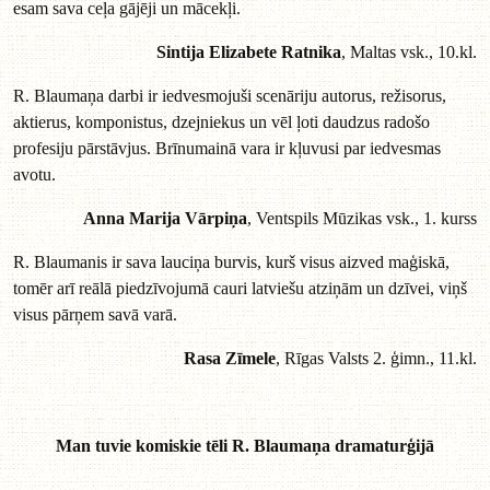
esam sava ceļa gājēji un mācekļi.
Sintija Elizabete Ratnika
, Maltas vsk., 10.kl.
R. Blaumaņa darbi ir iedvesmojuši scenāriju autorus, režisorus,
aktierus, komponistus, dzejniekus un vēl ļoti daudzus radošo
profesiju pārstāvjus. Brīnumainā vara ir kļuvusi par iedvesmas
avotu.
Anna Marija Vārpiņa
, Ventspils Mūzikas vsk., 1. kurss
R. Blaumanis ir sava lauciņa burvis, kurš visus aizved maģiskā,
tomēr arī reālā piedzīvojumā cauri latviešu atziņām un dzīvei, viņš
visus pārņem savā varā.
Rasa Zīmele
, Rīgas Valsts 2. ģimn., 11.kl.
Man tuvie komiskie tēli R. Blaumaņa dramaturģijā