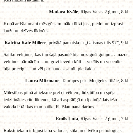
Madara Kvāle
, Rīgas Valsts 2.ģimn., 8.kl.
Kopā ar Blaumani mēs gūstam māku līdzi just, piedot un izprast
ļaužu un dzīves līkločus.
Katrīna Kate Millere
, privātā pamatskola „Gaismas tilts 97”, 9.kl.
Satiku velniņus, kas tumšajā pasaulē bija nozaguši gotiņu… mazos
velniņus pārmācīju… un govi ievedu kūtī… vecītis un vecenīte
bija priecīgi… un vēl par naudas sainīti pie kakla…
Laura Mūrmane
, Taurupes psk. Meņģeles filiāle, 8.kl.
Mīlestības pilnā attieksme pret cilvēkiem, līdzjūtība un spēja
iedziļināties citu likteņos, kā arī asprātīgā un īpatnējā latviešu
valoda ir tā, kas man patika R. Blaumaņa darbos.
Emīls Ļuta
, Rīgas Valsts 2.ģimn., 7.kl.
Rakstniekam ir bijusi laba valodas, stila un cilvēku psiholoģijas